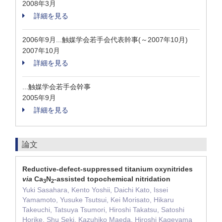
2008年3月
詳細を見る
2006年9月...触媒学会若手会代表幹事(～2007年10月)
2007年10月
詳細を見る
...触媒学会若手会幹事
2005年9月
詳細を見る
論文
Reductive-defect-suppressed titanium oxynitrides
via
Ca
N
-assisted topochemical nitridation
3
2
Yuki Sasahara, Kento Yoshii, Daichi Kato, Issei
Yamamoto, Yusuke Tsutsui, Kei Morisato, Hikaru
Takeuchi, Tatsuya Tsumori, Hiroshi Takatsu, Satoshi
Horike, Shu Seki, Kazuhiko Maeda, Hiroshi Kageyama