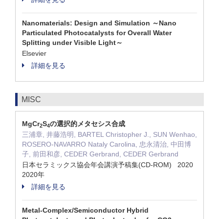
Nanomaterials: Design and Simulation ～Nano
Particulated Photocatalysts for Overall Water
Splitting under Visible Light～
Elsevier
詳細を見る
MISC
MgCr
S
の選択的メタセシス合成
2
4
三浦章, 井藤浩明, BARTEL Christopher J., SUN Wenhao,
ROSERO-NAVARRO Nataly Carolina, 忠永清治, 中田博
子, 前田和彦, CEDER Gerbrand, CEDER Gerbrand
日本セラミックス協会年会講演予稿集(CD-ROM) 2020
2020年
詳細を見る
Metal-Complex/Semiconductor Hybrid