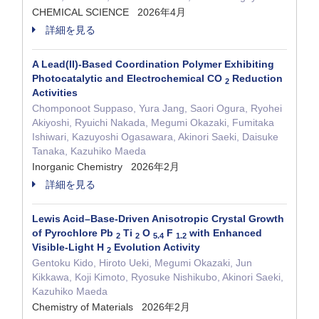
CHEMICAL SCIENCE 2026年4月
詳細を見る
A Lead(II)-Based Coordination Polymer Exhibiting
Photocatalytic and Electrochemical CO
Reduction
2
Activities
Chomponoot Suppaso, Yura Jang, Saori Ogura, Ryohei
Akiyoshi, Ryuichi Nakada, Megumi Okazaki, Fumitaka
Ishiwari, Kazuyoshi Ogasawara, Akinori Saeki, Daisuke
Tanaka, Kazuhiko Maeda
Inorganic Chemistry 2026年2月
詳細を見る
Lewis Acid–Base-Driven Anisotropic Crystal Growth
of Pyrochlore Pb
Ti
O
F
with Enhanced
2
2
5.4
1.2
Visible-Light H
Evolution Activity
2
Gentoku Kido, Hiroto Ueki, Megumi Okazaki, Jun
Kikkawa, Koji Kimoto, Ryosuke Nishikubo, Akinori Saeki,
Kazuhiko Maeda
Chemistry of Materials 2026年2月