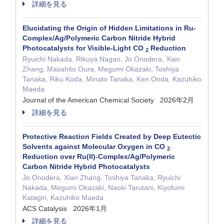
詳細を見る
Elucidating the Origin of Hidden Limitations in Ru-
Complex/Ag/Polymeric Carbon Nitride Hybrid
Photocatalysts for Visible-Light CO
Reduction
2
Ryuichi Nakada, Rikuya Nagao, Jo Onodera, Xian
Zhang, Masahito Oura, Megumi Okazaki, Toshiya
Tanaka, Riku Koda, Minato Tanaka, Ken Onda, Kazuhiko
Maeda
Journal of the American Chemical Society 2026年2月
詳細を見る
Protective Reaction Fields Created by Deep Eutectic
Solvents against Molecular Oxygen in CO
2
Reduction over Ru(II)-Complex/Ag/Polymeric
Carbon Nitride Hybrid Photocatalysts
Jo Onodera, Xian Zhang, Toshiya Tanaka, Ryuichi
Nakada, Megumi Okazaki, Naoki Tarutani, Kiyofumi
Katagiri, Kazuhiko Maeda
ACS Catalysis 2026年1月
詳細を見る