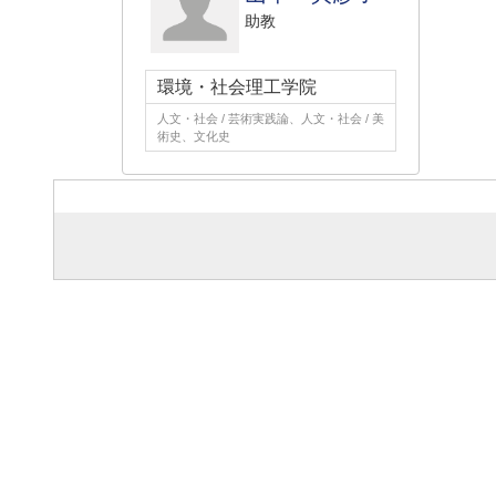
助教
環境・社会理工学院
人文・社会 / 芸術実践論、人文・社会 / 美
術史、文化史