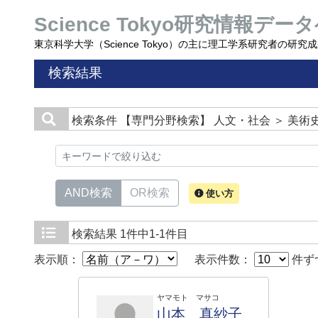
Science Tokyo研究情報データ
東京科学大学（Science Tokyo）の主に理工学系研究者の研
検索結果
検索条件
【専門分野検索】 人文・社会 ＞ 美術
AND検索
OR検索
使い方
検索結果
1件中1-1件目
表示順：
表示件数：
件ず
ヤマモト マサコ
山本 真紗子