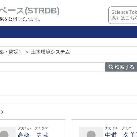
ベース(STRDB)
Science
系）はこち
究成果を公開しています。
築・防災） ＞ 土木環境システム
検索する
つ
タカハシ フミタケ
ナカミチ クミコ
高橋 史武
中道 久美