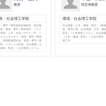
教授
特定准教授
境・社会理工学院
環境・社会理工学院
・農学 / 環境負荷低減技術、保全修
社会基盤（土木・建築・防災） / 建
術、環境・農学 / 環境負荷、リスク
画、都市計画、社会基盤（土木・建
管理、人文・社会 / デザイン学、バ
防災） / 土木環境システム、社会基
マスエネルギー、環境・農学 / 環境
（土木・建築・防災） / 土木計画学
、環境配慮型社会、環境・農学 / 環
通工学
材料、リサイクル技術、社会基盤（土
建築・防災） / 土木環境システム