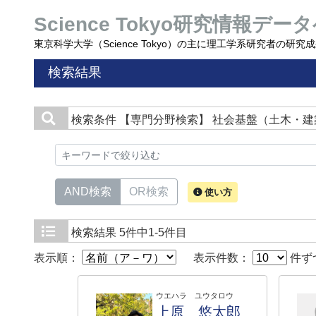
Science Tokyo研究情報データ
東京科学大学（Science Tokyo）の主に理工学系研究者の研
検索結果
検索条件
【専門分野検索】 社会基盤（土木・建
AND検索
OR検索
使い方
検索結果
5件中1-5件目
表示順：
表示件数：
件ず
ウエハラ ユウタロウ
上原 悠太郎