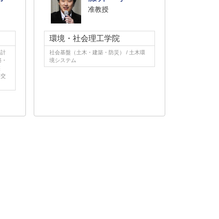
准教授
環境・社会理工学院
築計
社会基盤（土木・建築・防災） / 土木環
築・
境システム
盤
、交