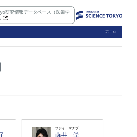
 Tokyo研究情報データベース（医歯学
ら
ホーム
フジイ マナブ
子
藤井 学