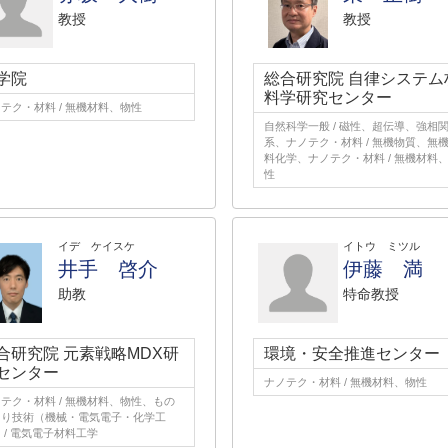
教授
教授
学院
総合研究院 自律システム
料学研究センター
テク・材料 / 無機材料、物性
自然科学一般 / 磁性、超伝導、強相
系、ナノテク・材料 / 無機物質、無
料化学、ナノテク・材料 / 無機材料
性
イデ ケイスケ
イトウ ミツル
井手 啓介
伊藤 満
助教
特命教授
合研究院 元素戦略MDX研
環境・安全推進センター
センター
ナノテク・材料 / 無機材料、物性
テク・材料 / 無機材料、物性、もの
くり技術（機械・電気電子・化学工
 / 電気電子材料工学