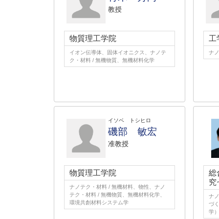
教授
物質理工学院
工
イオン伝導体、固体イオニクス、ナノテ
ナノ
ク・材料 / 無機物質、無機材料化学
イソベ トシヒロ
磯部 敏宏
准教授
物質理工学院
総
究
ナノテク・材料 / 無機材料、物性、ナノ
テク・材料 / 無機物質、無機材料化学、
ナノ
環境共創材料システム学
づ
学）