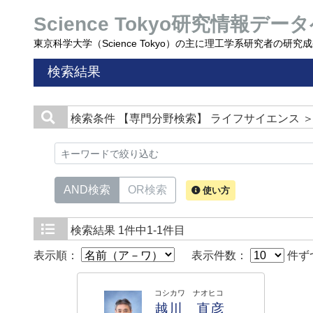
Science Tokyo研究情報データ
東京科学大学（Science Tokyo）の主に理工学系研究者の研
検索結果
検索条件
【専門分野検索】 ライフサイエンス 
AND検索
OR検索
使い方
検索結果
1件中1-1件目
表示順：
表示件数：
件ず
コシカワ ナオヒコ
越川 直彦