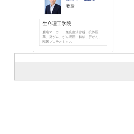
教授
生命理工学院
腫瘍マーカー、免疫血清診断、抗体医
薬、発がん、がん浸潤・転移、肝がん、
臨床プロテオミクス