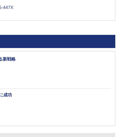
56-447X
る新戦略
に成功