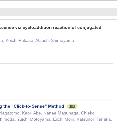
scence via cycloaddition reaction of conjugated
ka, Koichi Fukase, Atsushi Shimoyama
g the “Click‐to‐Sense” Method
査読
ke Nagatomo, Kaori Abe, Nanae Masunaga, Chieko
imoda, Yuichi Motoyama, Eiichi Morii, Katsunori Tanaka,