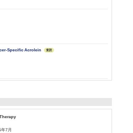
cer‐Specific Acrolein
査読
 Therapy
2025年7月