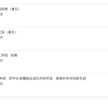
員助教（兼任）
7月
究員（兼任）
6月
工学院 助教
9月
究本部 田中生体機能合成化学研究室 基礎科学特別研究員
3月