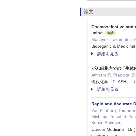
論文
Chemoselective and q
imine
査読
Masayuki Takamatsu, H
Bioorganic & Medici
詳細を見る
がん細胞内での「生体
Ambara R. Pradipta
現代化学「FLASH」 ( 第
詳細を見る
Rapid and Accurate D
Yuri Kitahara, Tomono
Mishima, Tetsuhiro Yos
Kenzo Shimazu
Cancer Medicine 15