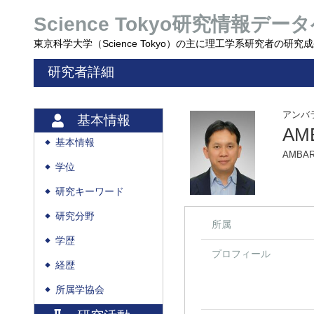
Science Tokyo研究情報データ
東京科学大学（Science Tokyo）の主に理工学系研究者の研
研究者詳細
アンバ
基本情報
AM
基本情報
◆
AMBAR
学位
◆
研究キーワード
◆
研究分野
◆
所属
学歴
◆
プロフィール
経歴
◆
所属学協会
◆