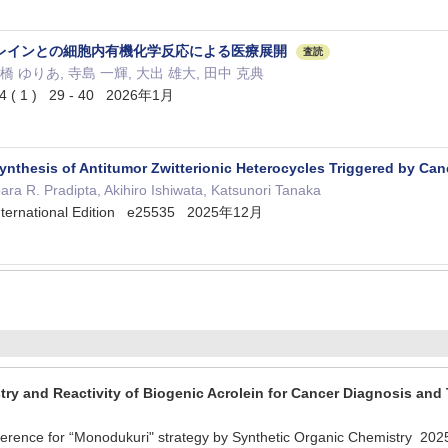
レインとの細胞内有機化学反応による医療展開
査読
ta, 高橋 ゆりあ, 寺島 一輝, 大出 雄大, 田中 克典
1 ) 29 - 40 2026年1月
Synthesis of Antitumor Zwitterionic Heterocycles Triggered by Can
ra R. Pradipta, Akihiro Ishiwata, Katsunori Tanaka
nternational Edition e25535 2025年12月
try and Reactivity of Biogenic Acrolein for Cancer Diagnosis and
erence for “Monodukuri" strategy by Synthetic Organic Chemistry 