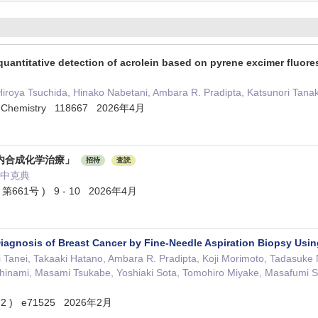
uantitative detection of acrolein based on pyrene excimer fluore
iroya Tsuchida, Hinako Nabetani, Ambara R. Pradipta, Katsunori Tana
nal Chemistry 118667 2026年4月
内合成化学治療」
招待
査読
, 田中克典
661号 ) 9 - 10 2026年4月
iagnosis of Breast Cancer by Fine‐Needle Aspiration Biopsy Usin
ri Tanei, Takaaki Hatano, Ambara R. Pradipta, Koji Morimoto, Tadasu
hinami, Masami Tsukabe, Yoshiaki Sota, Tomohiro Miyake, Masafumi Sh
 ( 2 ) e71525 2026年2月