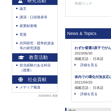
研究活動
外部リンク
論文
◆
講演・口頭発表等
◆
産業財産権
◆
News & Topics
受賞
◆
共同研究・競争的資金
◆
わずか窒素3原子でが
等の研究課題
2023/06/30
教育活動
掲載言語： 日本語
詳細を見る
担当経験のある科目
◆
（授業）
体内での環化付加反応
社会貢献
2021/04/20
メディア報道
掲載言語： 日本語
◆
詳細を見る
2026/08/01 更新